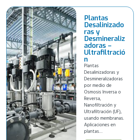
Plantas
Desalinizado
ras y
Desmineraliz
adoras –
Ultrafiltració
n
Plantas
Desalinizadoras y
Desmineralizadoras
por medio de
Osmosis Inversa o
Reversa,
Nanofiltración y
Ultrafiltración (UF),
usando membranas.
Aplicaciones en
plantas…