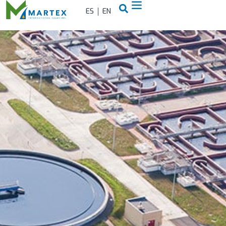
ES
EN